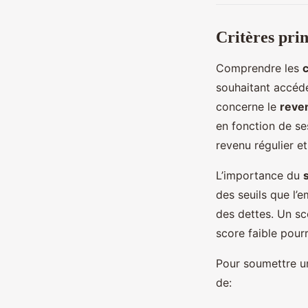
Critères pri
Comprendre les
c
souhaitant accéde
concerne le
reve
en fonction de se
revenu régulier e
L’importance du
des seuils que l’
des dettes. Un sc
score faible pour
Pour soumettre un
de: