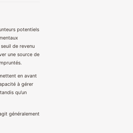
unteurs potentiels
amentaux
 seuil de revenu
uver une source de
empruntés.
 mettent en avant
capacité à gérer
tandis qu’un
agit généralement