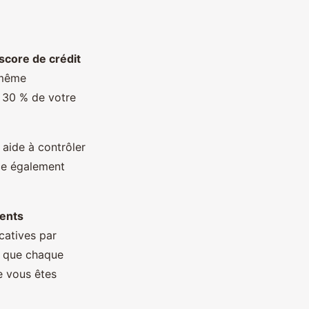
score de crédit
 même
e 30 % de votre
 aide à contrôler
ce également
ents
icatives par
s que chaque
e vous êtes