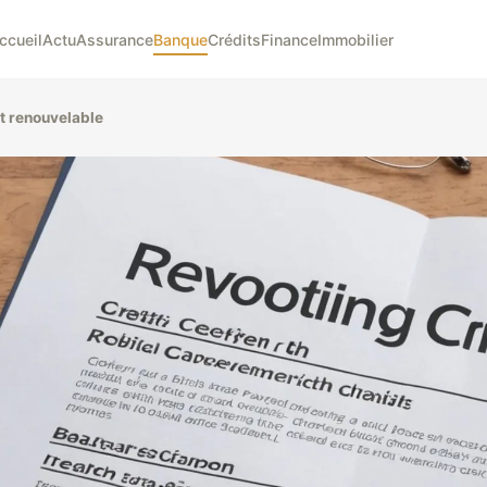
ccueil
Actu
Assurance
Banque
Crédits
Finance
Immobilier
it renouvelable