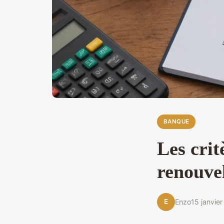
BANQUE
Les crit
renouve
E
Enzo
15 janvie